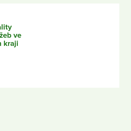
lity
užeb ve
 kraji