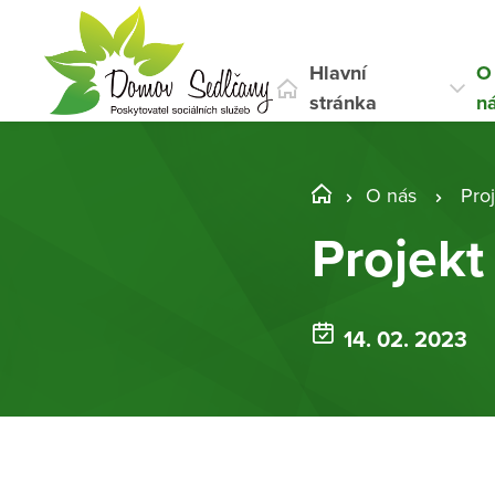
Hlavní
O
stránka
n
O nás
Pro
Projekt
14. 02. 2023