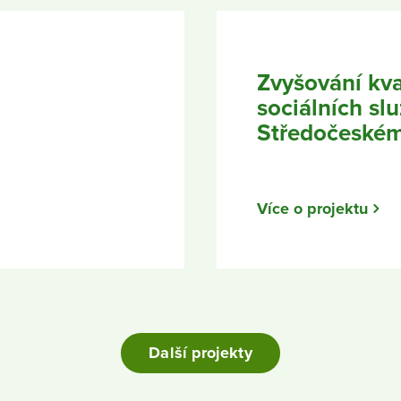
Zvyšování kva
sociálních sl
Středočeském
Více o projektu
Další projekty