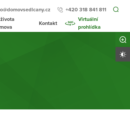
fo@domovsedlcany.cz
+420 318 841 811
 života
Virtuální
Kontakt
mova
prohlídka
Zvětši
Vysoký 