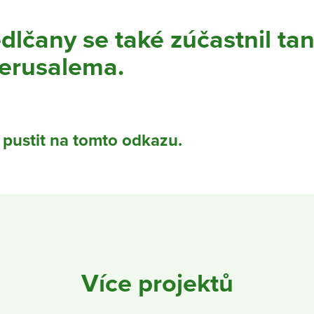
lčany se také zúčastnil ta
Jerusalema.
 pustit na tomto odkazu.
Více projektů