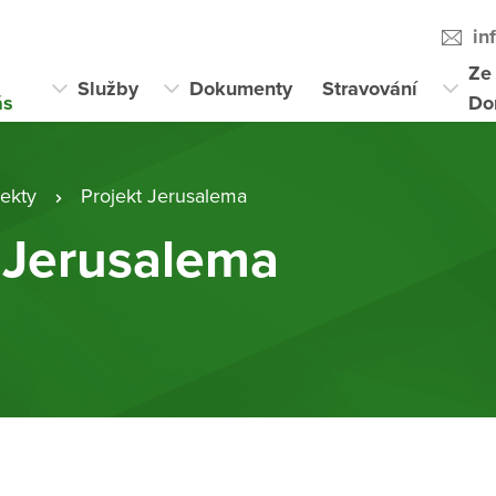
in
Ze
Služby
Dokumenty
Stravování
ás
Do
jekty
Projekt Jerusalema
 Jerusalema