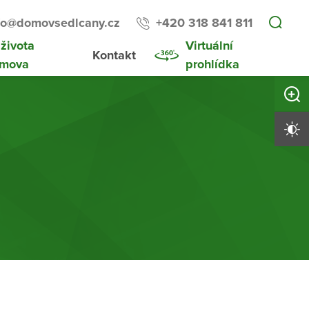
fo@domovsedlcany.cz
+420 318 841 811
 života
Virtuální
Kontakt
mova
prohlídka
Zvětši
Vysoký 