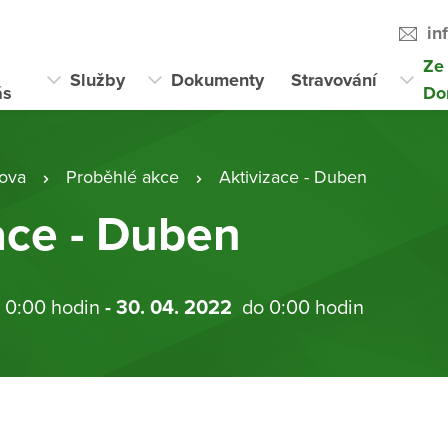
in
Ze
Služby
Dokumenty
Stravování
ás
Do
ova
Proběhlé akce
Aktivizace - Duben
ace - Duben
 0:00 hodin
- 30. 04. 2022
do 0:00 hodin