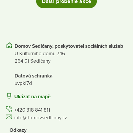
Další proběhlé akce
Domov Sedlčany, poskytovatel sociálních služeb
U Kulturního domu 746
264 01 Sedlčany
Datová schránka
uvpki7d
Ukázat na mapě
+420 318 841 811
info@domovsedlcany.cz
Odkazy