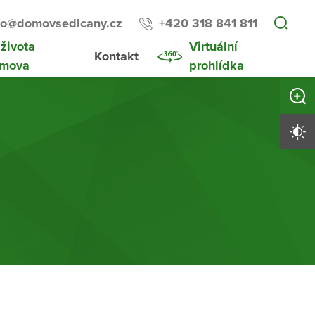
fo@domovsedlcany.cz
+420 318 841 811
 života
Virtuální
Kontakt
mova
prohlídka
Zvětši
Vysoký 