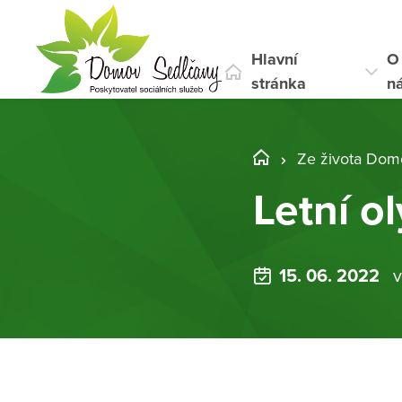
Hlavní
O
stránka
n
Ze života Dom
Letní o
15. 06. 2022
v