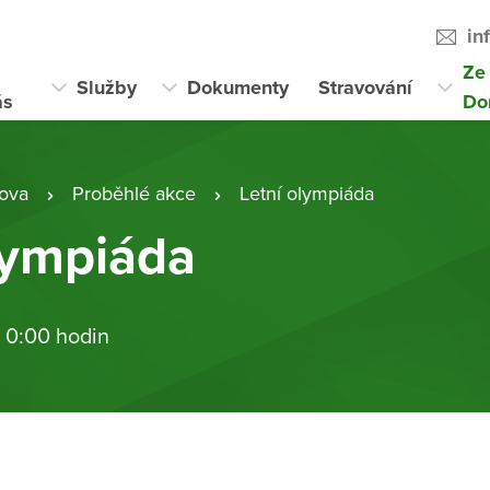
in
Ze
Služby
Dokumenty
Stravování
ás
Do
ova
Proběhlé akce
Letní olympiáda
lympiáda
 0:00 hodin